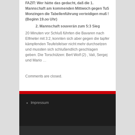
FAZIT: Wer hätte das gedacht, daß die 1.
Mannschaft am kommenden Mittwoch gegen TuS
Monzingen die Tabellenführung verteidigen muß !
(Beginn 19.oo Uhr)
2. Mannschaft souverän zum 5:3 Sieg
20 Minuten vor Schluß führten die Bavaren nach
Elfmeter mit 3:2, konnten sich aber gegen die tapfer
kämpfenden Teufelsfelser nicht mehr durchsetzen
und mussten sich schlußendlich geschlagen
geben. Die Torschützen: Bert Wolf (2) , Vali, Sergej
und Mario …
Comments are closed.
Impressum