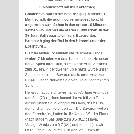
Ebernburg ohne Chancen
1. Mannschaft mit 8:0 Kantersieg
Chancenlos waren die Bavaren gegen unsere 1.
Mannschaft, die auch noch ersatzgeschwächt
angetreten
war.
Schon in den ersten 10 Minuten
setzten Flo
und Sali die ersten Duftmarken, in der
35. kam Sali sogar allein vors Bavarentor,
haushoch ging der Ball in den Himmel unter der
Ebernburg ….
Bis zum ersten Tor mußten die Zuschauer lange
warten, 2 Minuten vor dem Pausenpfiff netzte unser
neuer Spielführer Ufuk, nach klasse Artur Vorarbeit
zum 0:1 ein. In der zweiten Spielhälfte wurde unser
Spiel munterer, die Bavaren unsicherer, Artur zum
0:2 (46.) nach starkem Solo von Flo auf der rechten
Seite …
Flava schlägt gleich zwei mal zu -Vorlage Artur (61)
und Sali (73.)- , dann kommt der Auftritt von Roman
auf der linken Seite, Abspiel zu Flava, der zu Flo,
der (endlich) zum 0:5 (75.) …. Die Bavaren wollen
den Ehrentreffer, laufen in die Konter: Wieder Flava
-nach langem Sali Ball- zum 0:6 (81.) ; Flava,
Vorlage Wanja zum 0:7 (84.) und (endlich)
nach
Ufuk Zuspiel Sali zum 0:8 in der Schlußminute.